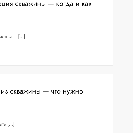
кция скважины — когда и как
ажины – […]
 из скважины — что нужно
ыть […]