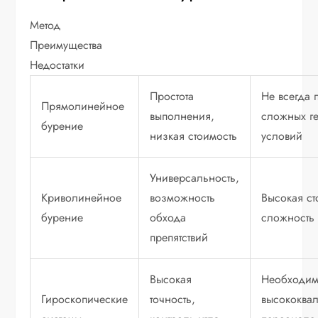
Метод
Преимущества
Недостатки
Простота
Не всегда 
Прямолинейное
выполнения,
сложных г
бурение
низкая стоимость
условий
Универсальность,
Криволинейное
возможность
Высокая ст
бурение
обхода
сложность
препятствий
Высокая
Необходим
Гироскопические
точность,
высококва