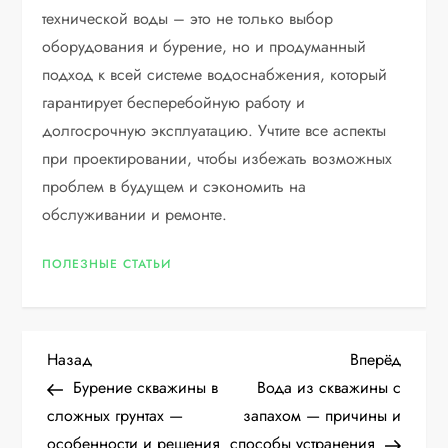
технической воды – это не только выбор
оборудования и бурение, но и продуманный
подход к всей системе водоснабжения, который
гарантирует бесперебойную работу и
долгосрочную эксплуатацию. Учтите все аспекты
при проектировании, чтобы избежать возможных
проблем в будущем и сэкономить на
обслуживании и ремонте.
ПОЛЕЗНЫЕ СТАТЬИ
Н
Предыдущая
Следу
Назад
Вперёд
запись
запис
Бурение скважины в
Вода из скважины с
а
сложных грунтах —
запахом — причины и
особенности и решения
способы устранения