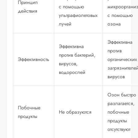
Принцип
с помощью
микрооргани
действия
ультрафиолетовых
с помощью
лучей
озона
Эффективна
Эффективна
против
против бактерий,
Эффективность
органических
вирусов,
загрязнителе
водорослей
вирусов
Озон быстро
разлагается,
Побочные
Не образуются
побочные
продукты
продукты
отсутствуют