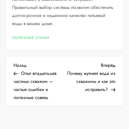
Правильный выбор системы позволит обеспечить
долгосрочное и надежное качество питьевой
воды в вашем доме.
ПОЛЕЗНЫЕ СТАТЬИ
Н
Предыдущая
Следу
Назад
Вперёд
запись
запис
Опыт владельцев
Почему мутнеет вода из
а
частных скважин —
скважины и как это
частые ошибки и
исправить?
в
полезные советы
и
г