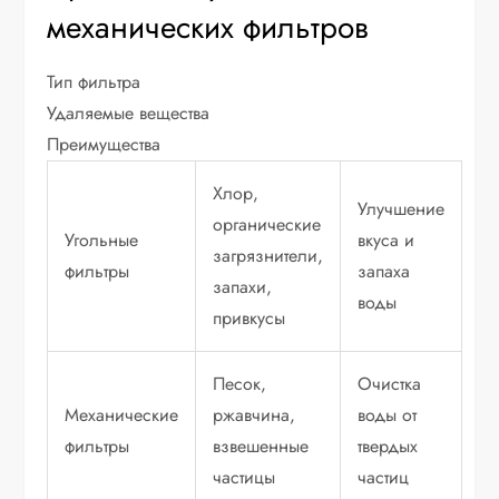
механических фильтров
Тип фильтра
Удаляемые вещества
Преимущества
Хлор,
Улучшение
органические
Угольные
вкуса и
загрязнители,
фильтры
запаха
запахи,
воды
привкусы
Песок,
Очистка
Механические
ржавчина,
воды от
фильтры
взвешенные
твердых
частицы
частиц