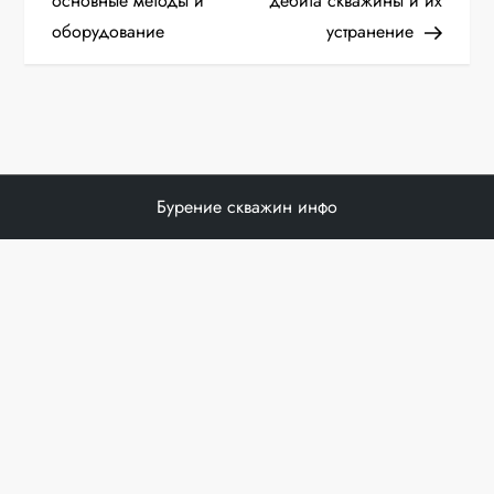
а
основные методы и
дебита скважины и их
оборудование
устранение
в
и
г
а
Бурение скважин инфо
ц
и
я
п
о